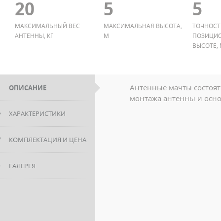
20
5
5
МАКСИМАЛЬНЫЙ ВЕС
МАКСИМАЛЬНАЯ ВЫСОТА,
ТОЧНОСТ
АНТЕННЫ, КГ
М
ПОЗИЦИ
ВЫСОТЕ,
Антенные мачты состоят
ОПИСАНИЕ
монтажа антенны и осн
ХАРАКТЕРИСТИКИ
КОМПЛЕКТАЦИЯ И ЦЕНА
ГАЛЕРЕЯ
автоматизированные по
высота позиционировани
измерительная аппарату
максимальная масса изм