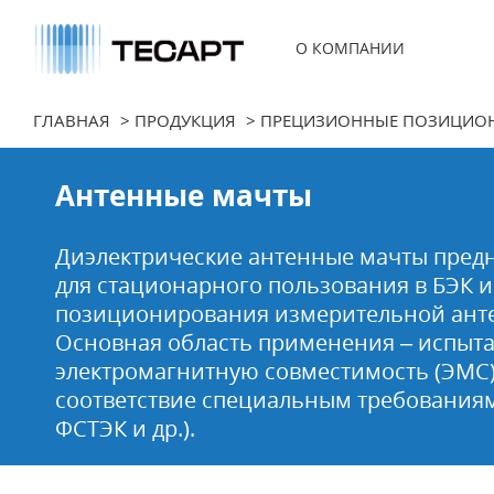
О КОМПАНИИ
Компания
Сертификаты
Заказчики
ГЛАВНАЯ
>
ПРОДУКЦИЯ
>
ПРЕЦИЗИОННЫЕ ПОЗИЦИО
Охрана труда
Антенные мачты
Диэлектрические антенные мачты пред
для стационарного пользования в БЭК и
позиционирования измерительной ант
Основная область применения – испыт
электромагнитную совместимость (ЭМС)
соответствие специальным требованиям
ФСТЭК и др.).